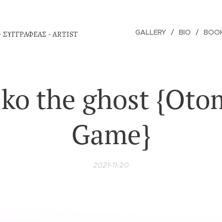
-
GALLERY
BIO
BOO
ΣΥΓΓΡΑΦΕΑΣ - ARTIST
iko the ghost {Oto
Game}
2021-11-20