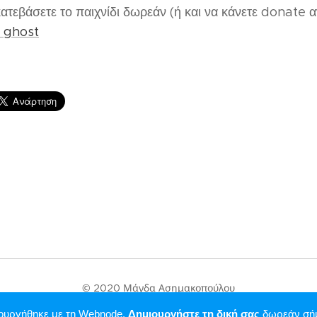
ατεβάσετε το παιχνίδι δωρεάν (ή και να κάνετε donate α
e ghost
© 2020 Μάγδα Ασημακοπούλου
Υλοποιήθηκε από τη
Webnode
ιουργήθηκε με τη Webnode.
Δημιουργήστε τη δική σας
δωρεάν σή